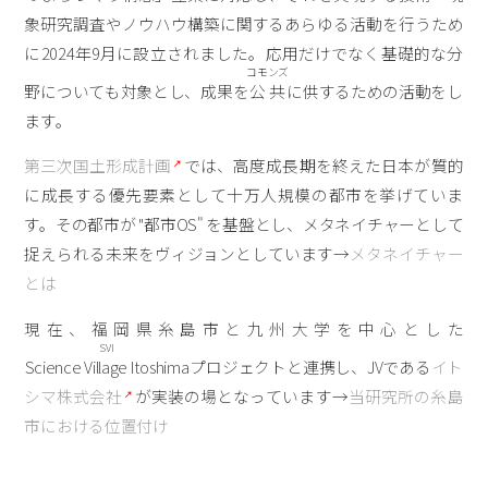
象研究調査やノウハウ構築に関するあらゆる活動を行うため
に2024年9月に設立されました。応用だけでなく基礎的な分
コモンズ
野についても対象とし、成果を
公共
に供するための活動をし
ます。
第三次国土形成計画
では、高度成長期を終えた日本が質的
に成長する優先要素として十万人規模の都市を挙げていま
す。その都市が "都市OS" を基盤とし、メタネイチャーとして
捉えられる未来をヴィジョンとしています→
メタネイチャー
とは
現在、福岡県糸島市と九州大学を中心とした
SVI
Science Village Itoshima
プロジェクトと連携し、JVである
イト
シマ株式会社
が実装の場となっています→
当研究所の糸島
市における位置付け