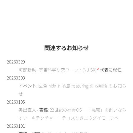
関連するお知らせ
20260329
阿部新助
-
宇宙科学研究ユニット(NU-SX)
代表に就任
20260303
イベント:
医食同源 in 糸島 featuring 引地翔悟 のお知ら
せ
20260105
奥出直人
- 寄稿:
22世紀の社会OS —「悪魔」を飼いなら
すアーキテクチャ —テロスなきエウダイモニアへ
20260101