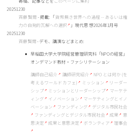
寄稿、記事などを
このページに集約
20251230
斉藤賢爾
- 掲載: 「
貨幣無き世界への過程 -- あるいは権
力の自発的瓦解への選択
」現代思 想2026年1月号
20251230
斉藤賢爾
- デモ、講演などまとめ:
早稲田大学大学院経営管理研究科「NPOの経営」
オンデマンド教材・ファシリテーション
講師自己紹介
講師研究紹介
NPO とは何か (を
考えるワールドカフェ)
ミッション
リーダー
シップ
ミッションとリーダーシップ
マーケテ
ィング
イノベーション
マーケティングとイノ
ベーション
ファンディング
デジタル市民社会
ファンディングとデジタル市民社会
成果
意
思決定
成果と意思決定
ボランティア
理事会