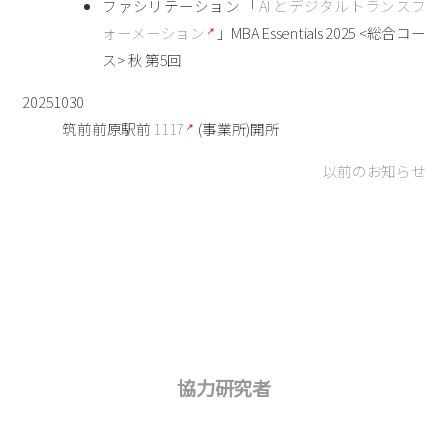
ファシリテーション 「
AI とデジタルトランスフ
ォーメーション
」MBA Essentials 2025 <総合コー
ス> 秋 第5回
20251030
筑前前原駅前
1117
(事業所)開所
以前のお知らせ
協力研究者