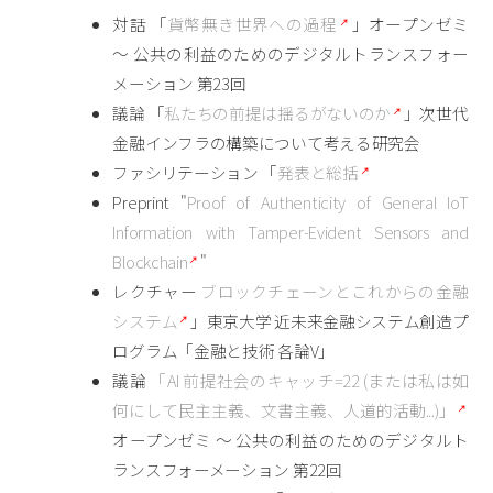
対話 「
貨幣無き世界への過程
」オープンゼミ
〜 公共の利益のためのデジタルトランスフォー
メーション 第23回
議論 「
私たちの前提は揺るがないのか
」次世代
金融インフラの構築について考える研究会
ファシリテーション 「
発表と総括
Preprint "
Proof of Authenticity of General IoT
Information with Tamper-Evident Sensors and
Blockchain
"
レクチャー
ブロックチェーンとこれからの金融
システム
」東京大学 近未来金融システム創造プ
ログラム「金融と技術 各論V」
議論
「AI 前提社会のキャッチ=22 (または私は如
何にして民主主義、文書主義、人道的活動...)」
オープンゼミ 〜 公共の利益のためのデジタルト
ランスフォーメーション 第22回