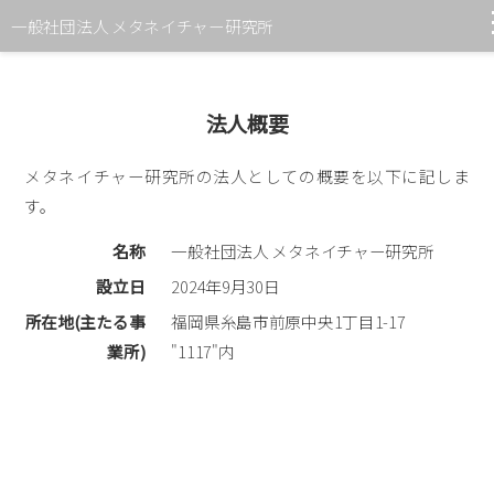
一般社団法人 メタネイチャー研究所
メタネイチャーとは
法人概要
糸島市での位置付け
メタネイチャー研究所の法人としての概要を以下に記しま
す。
協力研究者
名称
一般社団法人 メタネイチャー研究所
運営メンバー
設立日
2024年9月30日
所在地(主たる事
福岡県糸島市前原中央1丁目1-17
法人概要
業所)
"1117"内